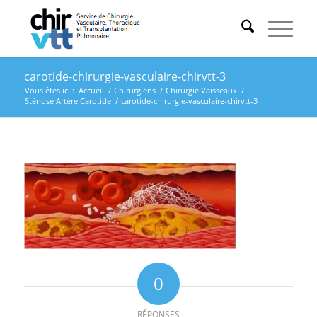
carotide-chirurgie-vasculaire-chirvtt-3
Vous êtes ici :
Accueil
/
Chirurgiens
/
Chirurgie Vaisseaux
/
Sténose Artère Carotide
/
carotide-chirurgie-vasculaire-chirvtt-3
0
RÉPONSES