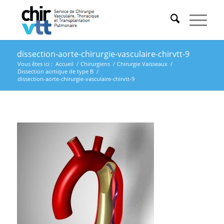
dissection-aorte-chirurgie-vasculaire-chirvtt-9
Vous êtes ici :
Accueil
/
Chirurgiens
/
Chirurgie Vaisseaux
/
Dissection aortique de type B
/
dissection-aorte-chirurgie-vasculaire-chirvtt-9