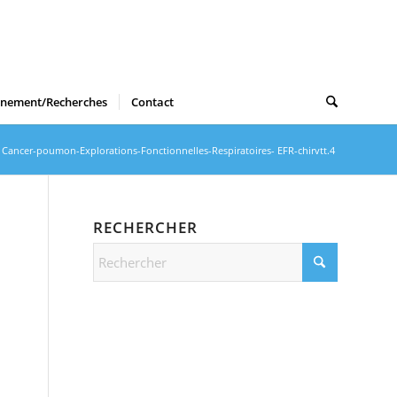
gnement/Recherches
Contact
Cancer-poumon-Explorations-Fonctionnelles-Respiratoires- EFR-chirvtt.4
RECHERCHER