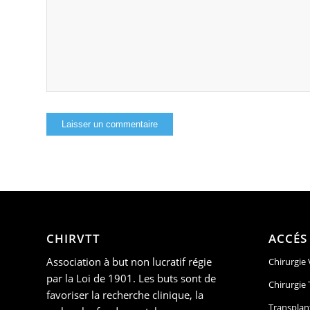
CHIRVTT
ACCÉS
Association à but non lucratif régie
Chirurgie
par la Loi de 1901. Les buts sont de
Chirurgie
favoriser la recherche clinique, la
Transplan