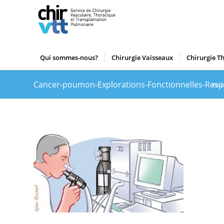
Qui sommes-nous?
Chirurgie Vaisseaux
Chirurgie T
Cancer-poumon-Explorations-Fonctionnelles-Respir
Vous 