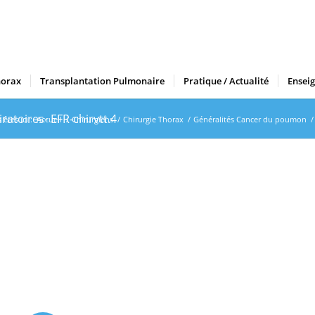
horax
Transplantation Pulmonaire
Pratique / Actualité
Ensei
atoires- EFR-chirvtt.4
êtes ici :
Accueil
/
Chirurgiens
/
Chirurgie Thorax
/
Généralités Cancer du poumon
/