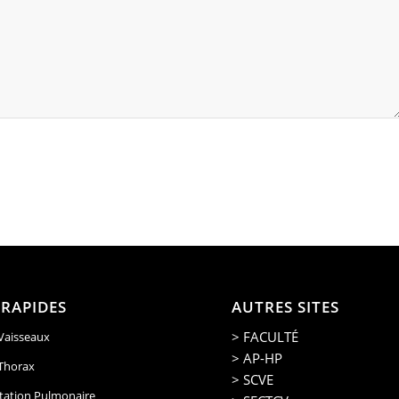
 RAPIDES
AUTRES SITES
> FACULTÉ
 Vaisseaux
> AP-HP
 Thorax
> SCVE
tation Pulmonaire