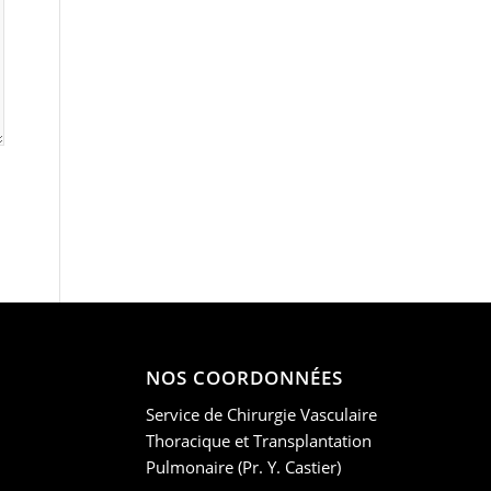
NOS COORDONNÉES
Service de Chirurgie Vasculaire
Thoracique et Transplantation
Pulmonaire (Pr. Y. Castier)