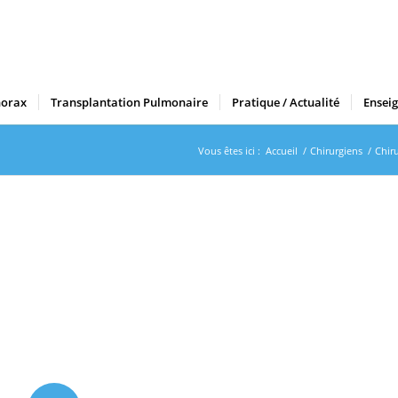
horax
Transplantation Pulmonaire
Pratique / Actualité
Ensei
Vous êtes ici :
Accueil
/
Chirurgiens
/
Chir