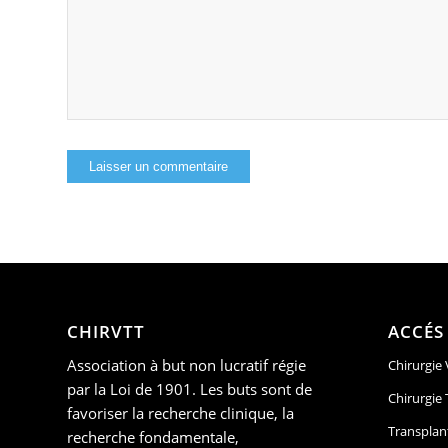
CHIRVTT
ACCÉS
Association à but non lucratif régie
Chirurgie
par la Loi de 1901. Les buts sont de
Chirurgie
favoriser la recherche clinique, la
Transplan
recherche fondamentale,