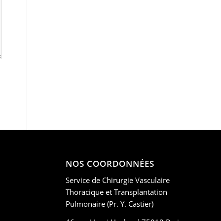
NOS COORDONNÉES
Service de Chirurgie Vasculaire
Thoracique et Transplantation
Pulmonaire (Pr. Y. Castier)