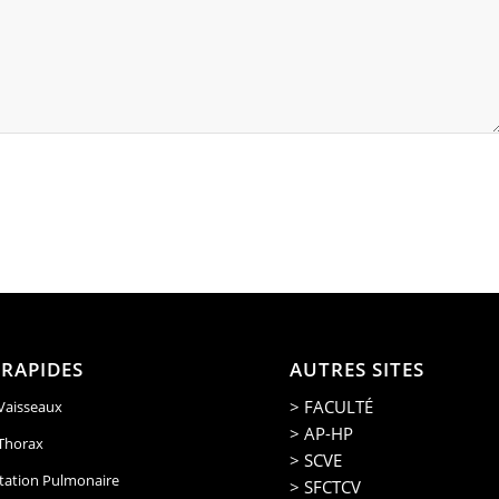
 RAPIDES
AUTRES SITES
> FACULTÉ
 Vaisseaux
> AP-HP
 Thorax
> SCVE
tation Pulmonaire
> SFCTCV