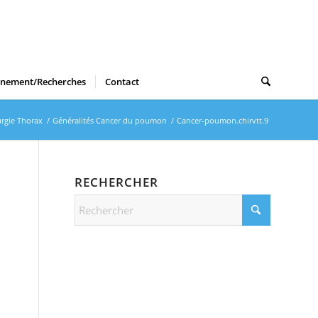
gnement/Recherches
Contact
urgie Thorax
/
Généralités Cancer du poumon
/
Cancer-poumon.chirvtt.9
RECHERCHER